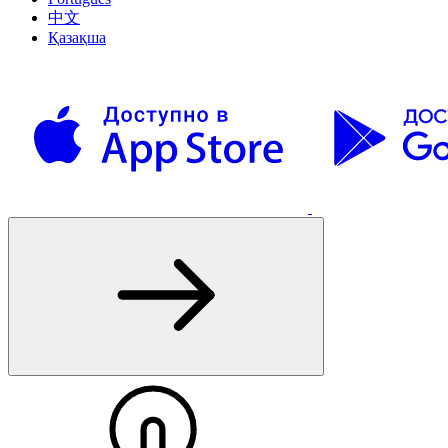
中文
Қазақша