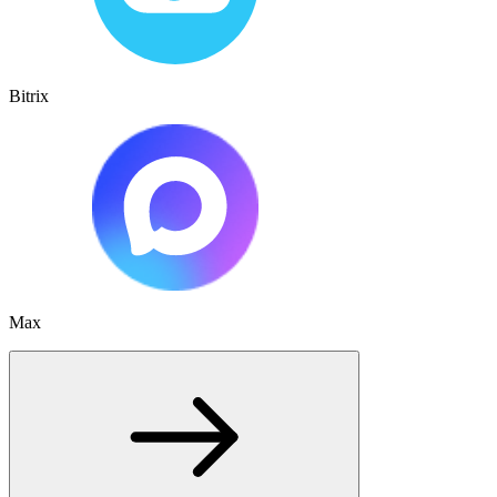
Bitrix
Max