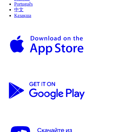
Português
中文
Қазақша