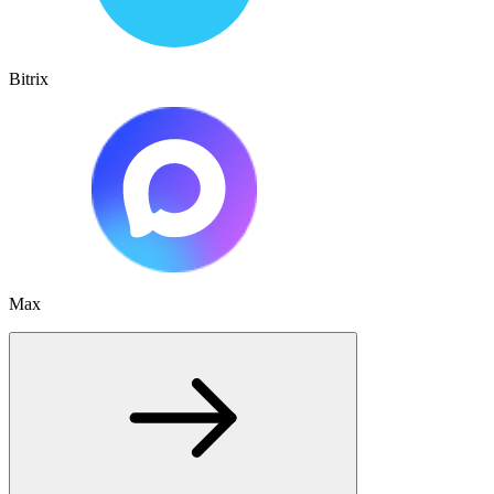
Bitrix
Max