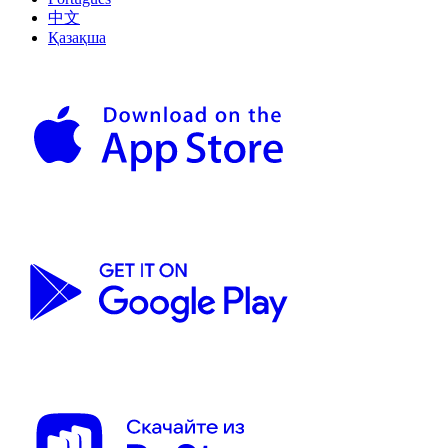
中文
Қазақша