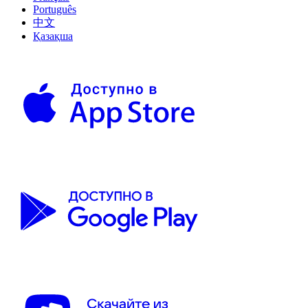
Português
中文
Қазақша