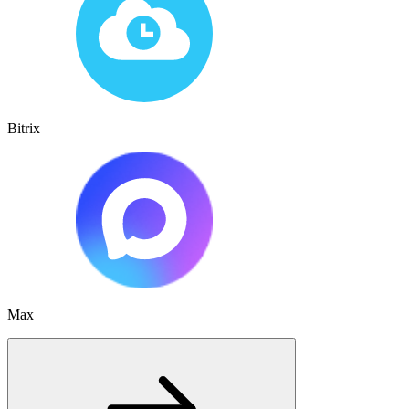
Bitrix
Max