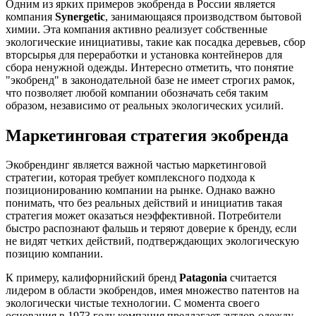
Одним из ярких примеров экобренда в России является
компания
Synergetic
, занимающаяся производством бытовой
химии. Эта компания активно реализует собственные
экологические инициативы, такие как посадка деревьев, сбор
вторсырья для переработки и установка контейнеров для
сбора ненужной одежды. Интересно отметить, что понятие
"экобренд" в законодательной базе не имеет строгих рамок,
что позволяет любой компании обозначать себя таким
образом, независимо от реальных экологических усилий.
Маркетинговая стратегия экобренда
Экобрендинг является важной частью маркетинговой
стратегии, которая требует комплексного подхода к
позиционированию компании на рынке. Однако важно
понимать, что без реальных действий и инициатив такая
стратегия может оказаться неэффективной. Потребители
быстро распознают фальшь и теряют доверие к бренду, если
не видят четких действий, подтверждающих экологическую
позицию компании.
К примеру, калифорнийский бренд
Patagonia
считается
лидером в области экобрендов, имея множество патентов на
экологически чистые технологии. С момента своего
основания в 1973 году компания предлагает аутдор-одежду,