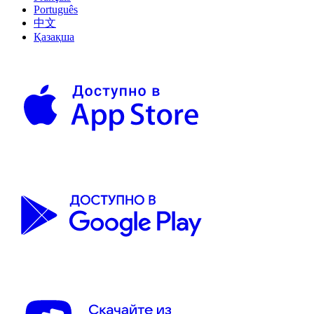
Português
中文
Қазақша