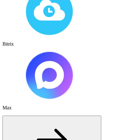
Bitrix
Max