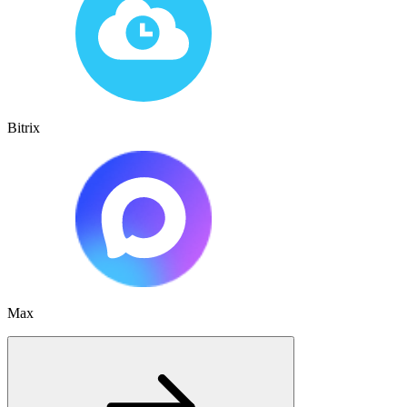
Bitrix
Max