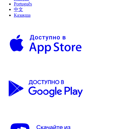
Português
中文
Қазақша