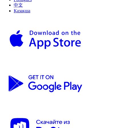
中文
Қазақша