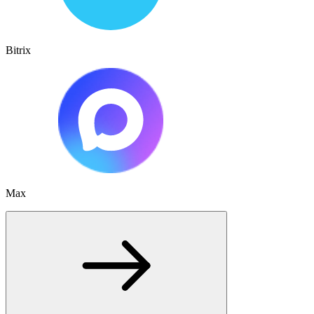
Bitrix
Max