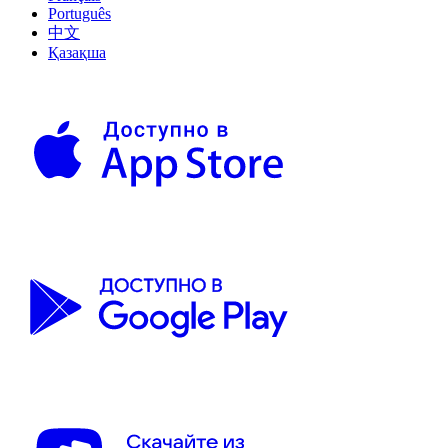
Português
中文
Қазақша