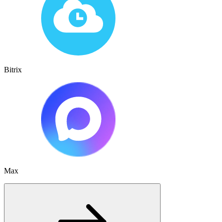
Bitrix
Max