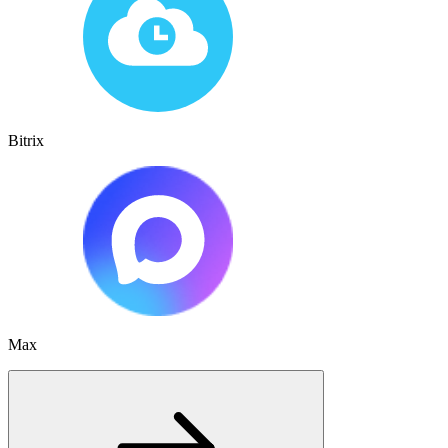
Bitrix
Max