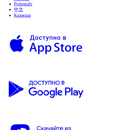
Português
中文
Қазақша