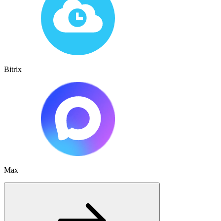
Bitrix
Max