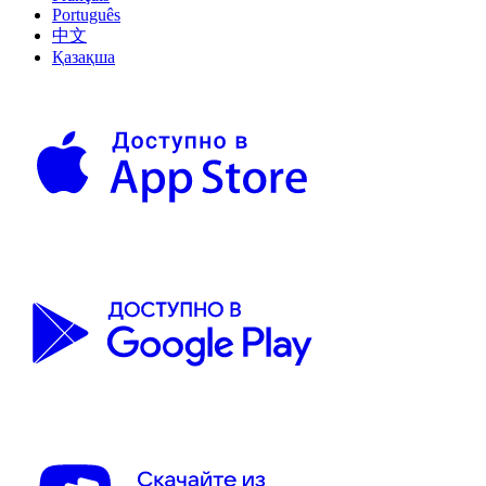
Português
中文
Қазақша