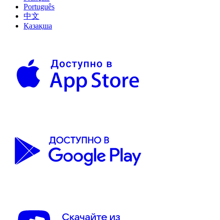
Português
中文
Қазақша