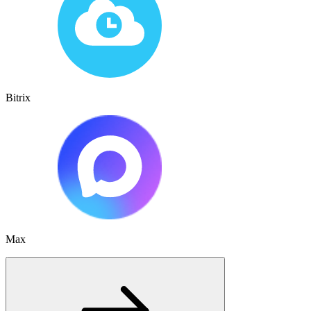
Bitrix
Max