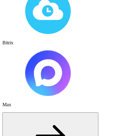
Bitrix
Max