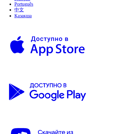
Português
中文
Қазақша