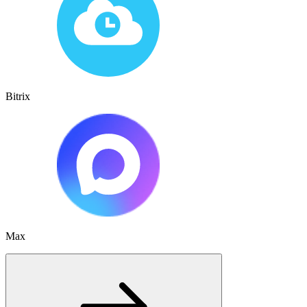
Bitrix
Max