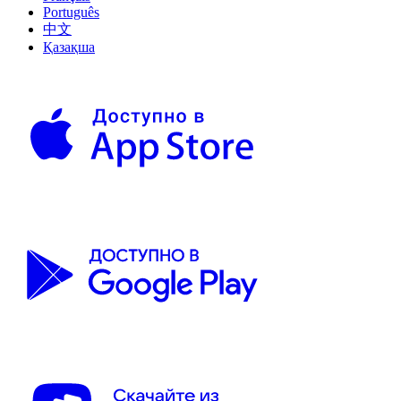
Português
中文
Қазақша