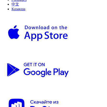
中文
Қазақша