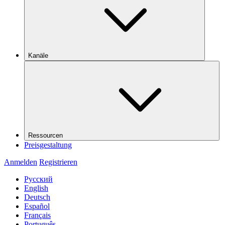
Kanäle
Ressourcen
Preisgestaltung
Anmelden
Registrieren
Русский
English
Deutsch
Español
Français
Português