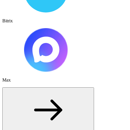
Bitrix
Max