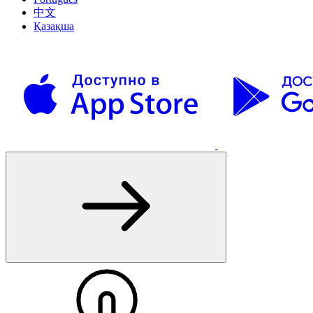
中文
Қазақша