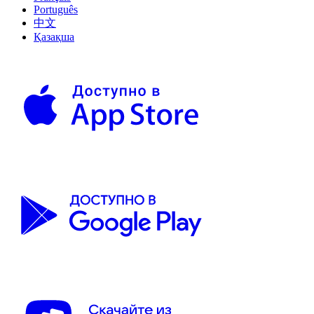
Português
中文
Қазақша