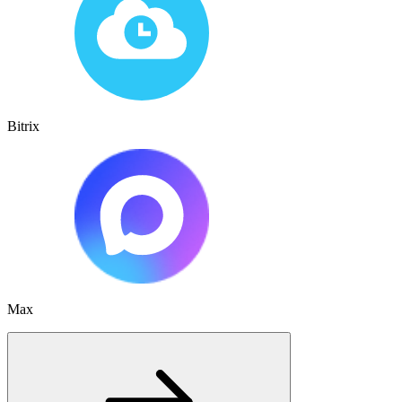
Bitrix
Max