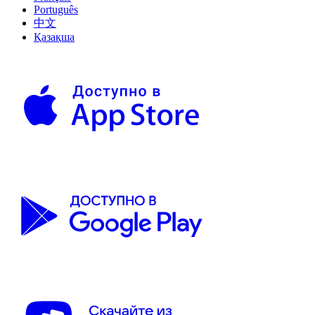
Português
中文
Қазақша