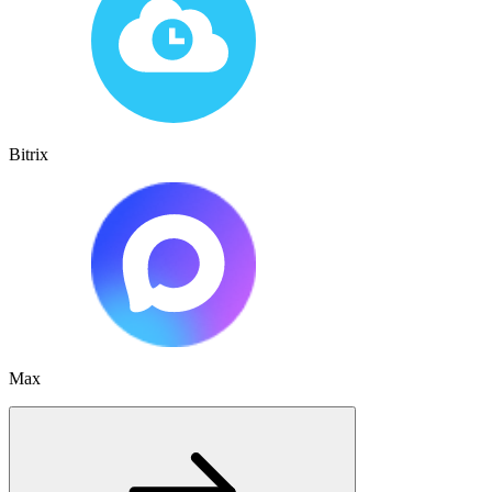
Bitrix
Max