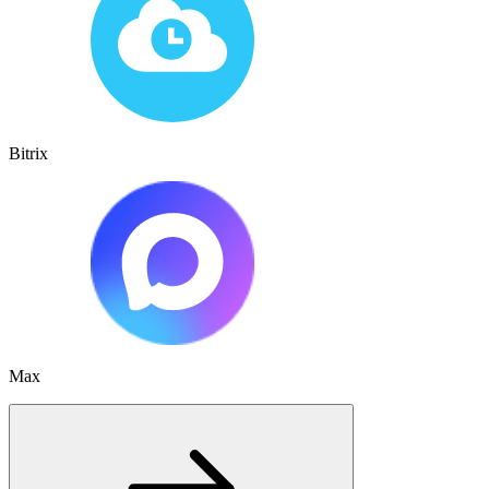
Bitrix
Max