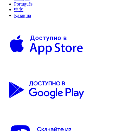
Português
中文
Қазақша