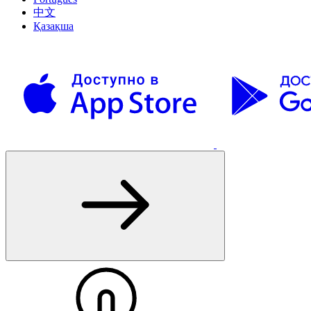
中文
Қазақша