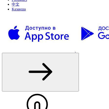
中文
Қазақша