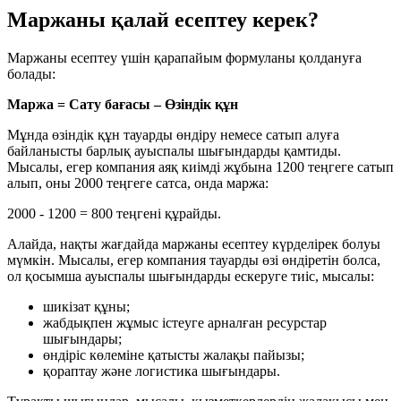
Маржаны қалай есептеу керек?
Маржаны есептеу үшін қарапайым формуланы қолдануға
болады:
Маржа = Сату бағасы – Өзіндік құн
Мұнда өзіндік құн тауарды өндіру немесе сатып алуға
байланысты барлық ауыспалы шығындарды қамтиды.
Мысалы, егер компания аяқ киімді жұбына 1200 теңгеге сатып
алып, оны 2000 теңгеге сатса, онда маржа:
2000 - 1200 = 800 теңгені құрайды.
Алайда, нақты жағдайда маржаны есептеу күрделірек болуы
мүмкін. Мысалы, егер компания тауарды өзі өндіретін болса,
ол қосымша ауыспалы шығындарды ескеруге тиіс, мысалы:
шикізат құны;
жабдықпен жұмыс істеуге арналған ресурстар
шығындары;
өндіріс көлеміне қатысты жалақы пайызы;
қораптау және логистика шығындары.