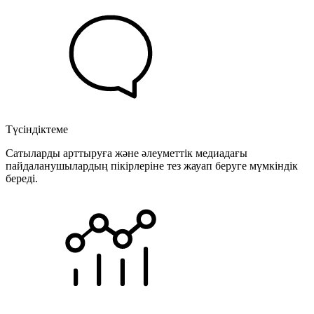
Түсіндіктеме
Сатыларды арттыруға және әлеуметтік медиадағы
пайдаланушылардың пікірлеріне тез жауап беруге мүмкіндік
береді.