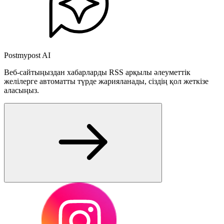
Postmypost AI
Веб-сайтыңыздан хабарларды RSS арқылы әлеуметтік
желілерге автоматты түрде жарияланады, сіздің қол жеткізе
аласыңыз.