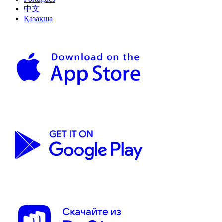
中文
Қазақша