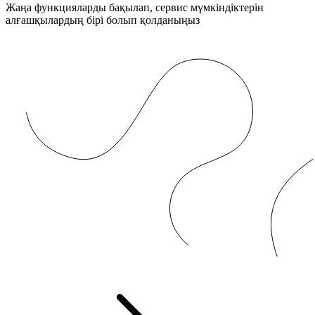
Жаңа функцияларды бақылап, сервис мүмкіндіктерін
алғашқылардың бірі болып қолданыңыз