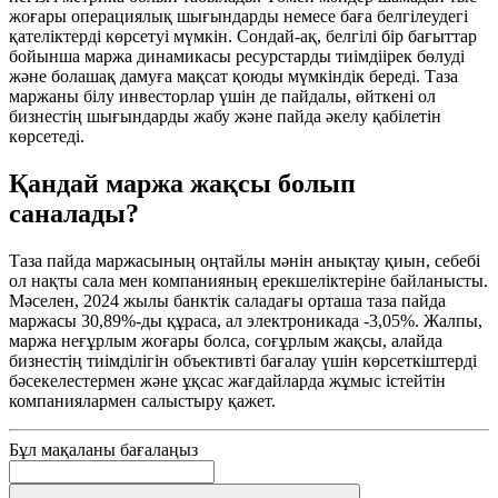
жоғары операциялық шығындарды немесе баға белгілеудегі
қателіктерді көрсетуі мүмкін. Сондай-ақ, белгілі бір бағыттар
бойынша маржа динамикасы ресурстарды тиімдіірек бөлуді
және болашақ дамуға мақсат қоюды мүмкіндік береді. Таза
маржаны білу инвесторлар үшін де пайдалы, өйткені ол
бизнестің шығындарды жабу және пайда әкелу қабілетін
көрсетеді.
Қандай маржа жақсы болып
саналады?
Таза пайда маржасының оңтайлы мәнін анықтау қиын, себебі
ол нақты сала мен компанияның ерекшеліктеріне байланысты.
Мәселен, 2024 жылы банктік саладағы орташа таза пайда
маржасы 30,89%-ды құраса, ал электроникада -3,05%. Жалпы,
маржа неғұрлым жоғары болса, соғұрлым жақсы, алайда
бизнестің тиімділігін объективті бағалау үшін көрсеткіштерді
бәсекелестермен және ұқсас жағдайларда жұмыс істейтін
компаниялармен салыстыру қажет.
Бұл мақаланы бағалаңыз