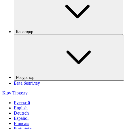
Каналдар
Ресурстар
Баға белгілеу
Кіру
Тіркелу
Русский
English
Deutsch
Español
Français
Português