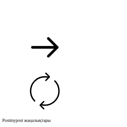
Postmypost жаңалықтары