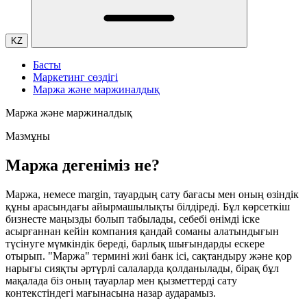
KZ
Басты
Маркетинг сөздігі
Маржа және маржиналдық
Маржа және маржиналдық
Мазмұны
Маржа дегеніміз не?
Маржа, немесе margin, тауардың сату бағасы мен оның өзіндік
құны арасындағы айырмашылықты білдіреді. Бұл көрсеткіш
бизнесте маңызды болып табылады, себебі өнімді іске
асырғаннан кейін компания қандай соманы алатындығын
түсінуге мүмкіндік береді, барлық шығындарды ескере
отырып. "Маржа" термині жиі банк ісі, сақтандыру және қор
нарығы сияқты әртүрлі салаларда қолданылады, бірақ бұл
мақалада біз оның тауарлар мен қызметтерді сату
контекстіндегі мағынасына назар аударамыз.