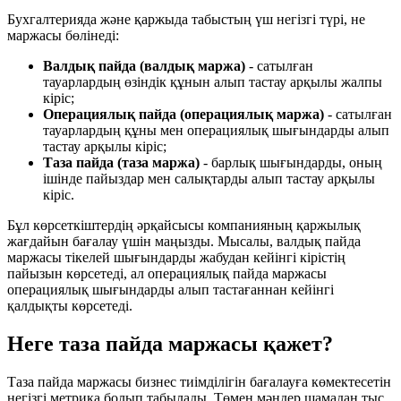
Бухгалтерияда және қаржыда табыстың үш негізгі түрі, не
маржасы бөлінеді:
Валдық пайда (валдық маржа)
- сатылған
тауарлардың өзіндік құнын алып тастау арқылы жалпы
кіріс;
Операциялық пайда (операциялық маржа)
- сатылған
тауарлардың құны мен операциялық шығындарды алып
тастау арқылы кіріс;
Таза пайда (таза маржа)
- барлық шығындарды, оның
ішінде пайыздар мен салықтарды алып тастау арқылы
кіріс.
Бұл көрсеткіштердің әрқайсысы компанияның қаржылық
жағдайын бағалау үшін маңызды. Мысалы, валдық пайда
маржасы тікелей шығындарды жабудан кейінгі кірістің
пайызын көрсетеді, ал операциялық пайда маржасы
операциялық шығындарды алып тастағаннан кейінгі
қалдықты көрсетеді.
Неге таза пайда маржасы қажет?
Таза пайда маржасы бизнес тиімділігін бағалауға көмектесетін
негізгі метрика болып табылады. Төмен мәндер шамадан тыс