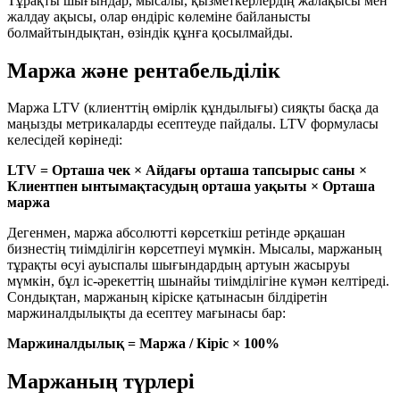
Тұрақты шығындар, мысалы, қызметкерлердің жалақысы мен
жалдау ақысы, олар өндіріс көлеміне байланысты
болмайтындықтан, өзіндік құнға қосылмайды.
Маржа және рентабельділік
Маржа LTV (клиенттің өмірлік құндылығы) сияқты басқа да
маңызды метрикаларды есептеуде пайдалы. LTV формуласы
келесідей көрінеді:
LTV = Орташа чек × Айдағы орташа тапсырыс саны ×
Клиентпен ынтымақтасудың орташа уақыты × Орташа
маржа
Дегенмен, маржа абсолютті көрсеткіш ретінде әрқашан
бизнестің тиімділігін көрсетпеуі мүмкін. Мысалы, маржаның
тұрақты өсуі ауыспалы шығындардың артуын жасыруы
мүмкін, бұл іс-әрекеттің шынайы тиімділігіне күмән келтіреді.
Сондықтан, маржаның кіріске қатынасын білдіретін
маржиналдылықты да есептеу мағынасы бар:
Маржиналдылық = Маржа / Кіріс × 100%
Маржаның түрлері