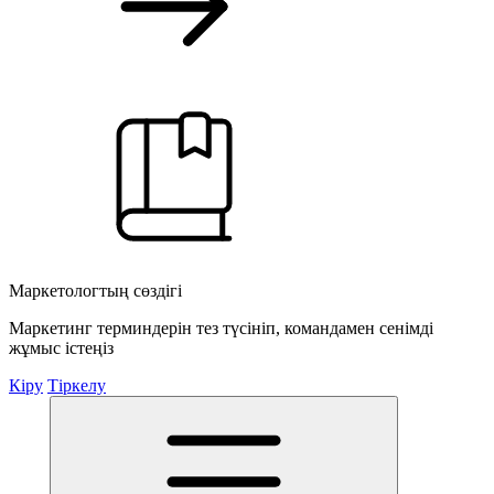
Маркетологтың сөздігі
Маркетинг терминдерін тез түсініп, командамен сенімді
жұмыс істеңіз
Кіру
Тіркелу