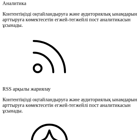
Аналитика
Контентіңізді оңтайландыруға және аудиториялық ынамдарын
арттыруға көмектесетін егжей-тегжейлі пост аналитикасын
ұсынады.
RSS арқылы жариялау
Контентіңізді оңтайландыруға және аудиториялық ынамдарын
арттыруға көмектесетін егжей-тегжейлі пост аналитикасын
ұсынады.