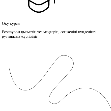
Оқу курсы
Postmypost қызметін тез меңгеріп, соцжеліні күнделікті
рутинасыз жүргізіңіз