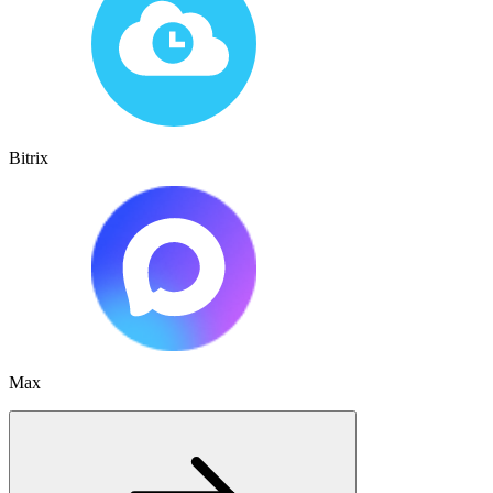
Bitrix
Max