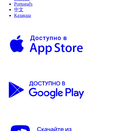
Português
中文
Қазақша