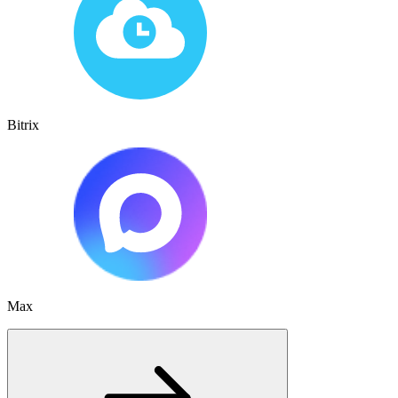
Bitrix
Max