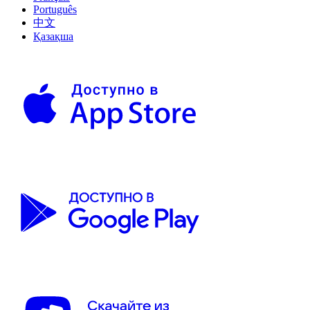
Português
中文
Қазақша