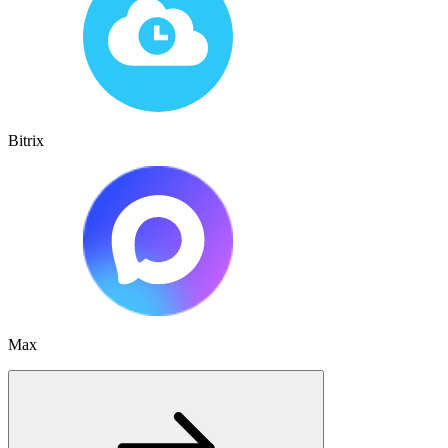
Bitrix
Max