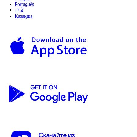
Português
中文
Қазақша