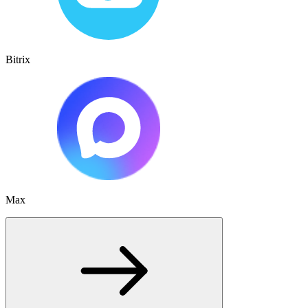
Bitrix
Max