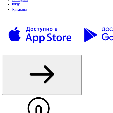
中文
Қазақша