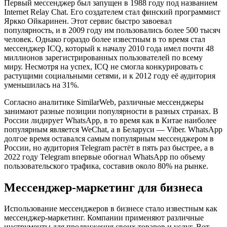
Первый мессенджер был запущен в 1988 году под названием
Internet Relay Chat. Его создателем стал финский программист
Яркко Ойкаринен. Этот сервис быстро завоевал
популярность, и в 2009 году им пользовались более 500 тысяч
человек. Однако гораздо более известным в то время стал
мессенджер ICQ, который к началу 2010 года имел почти 48
миллионов зарегистрированных пользователей по всему
миру. Несмотря на успех, ICQ не смогла конкурировать с
растущими социальными сетями, и к 2012 году её аудитория
уменьшилась на 31%.
Согласно аналитике SimilarWeb, различные мессенджеры
занимают разные позиции популярности в разных странах. В
России лидирует WhatsApp, в то время как в Китае наиболее
популярным является WeChat, а в Беларуси — Viber. WhatsApp
долгое время оставался самым популярным мессенджером в
России, но аудитория Telegram растёт в пять раз быстрее, а в
2022 году Telegram впервые обогнал WhatsApp по объему
пользовательского трафика, составив около 80% на рынке.
Мессенджер-маркетинг для бизнеса
Использование мессенджеров в бизнесе стало известным как
мессенджер-маркетинг. Компании применяют различные
инструменты для продвижения своих товаров и услуг. Вот