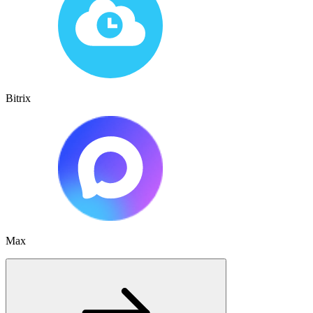
Bitrix
Max