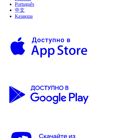
Português
中文
Қазақша