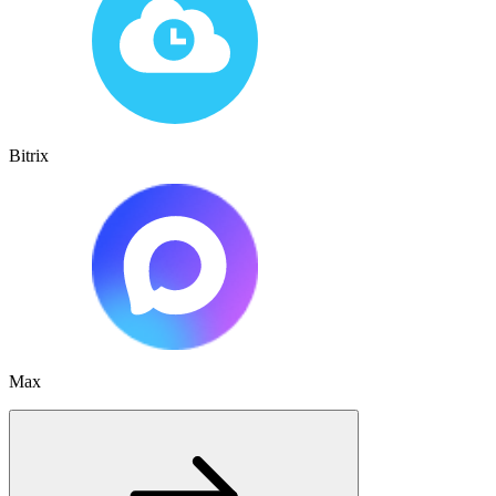
Bitrix
Max