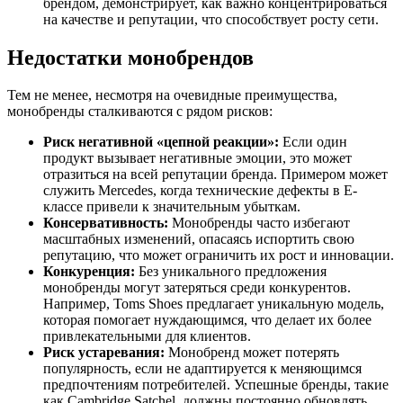
брендом, демонстрирует, как важно концентрироваться
на качестве и репутации, что способствует росту сети.
Недостатки монобрендов
Тем не менее, несмотря на очевидные преимущества,
монобренды сталкиваются с рядом рисков:
Риск негативной «цепной реакции»:
Если один
продукт вызывает негативные эмоции, это может
отразиться на всей репутации бренда. Примером может
служить Mercedes, когда технические дефекты в E-
классе привели к значительным убыткам.
Консервативность:
Монобренды часто избегают
масштабных изменений, опасаясь испортить свою
репутацию, что может ограничить их рост и инновации.
Конкуренция:
Без уникального предложения
монобренды могут затеряться среди конкурентов.
Например, Toms Shoes предлагает уникальную модель,
которая помогает нуждающимся, что делает их более
привлекательными для клиентов.
Риск устаревания:
Монобренд может потерять
популярность, если не адаптируется к меняющимся
предпочтениям потребителей. Успешные бренды, такие
как Cambridge Satchel, должны постоянно обновлять