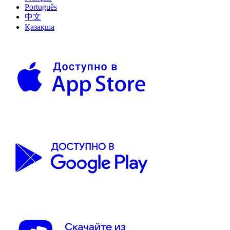
Português
中文
Қазақша