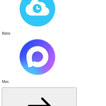
Bitrix
Max