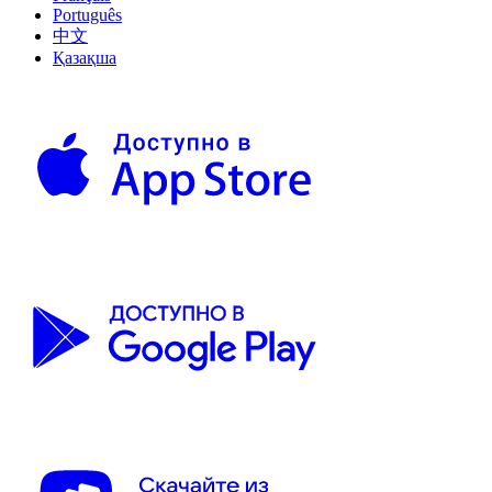
Português
中文
Қазақша