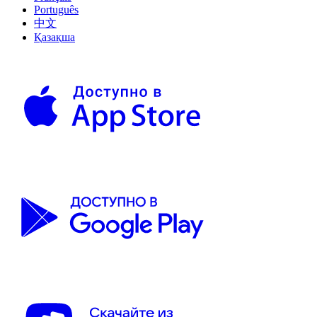
Português
中文
Қазақша