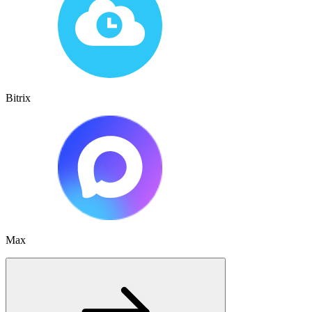
Bitrix
Max