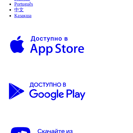
Português
中文
Қазақша