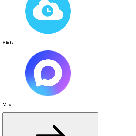
Bitrix
Max