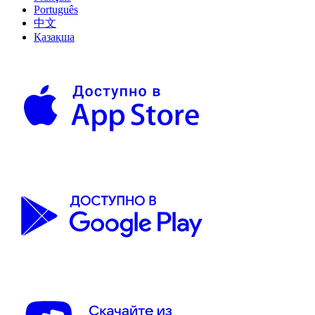
Português
中文
Қазақша