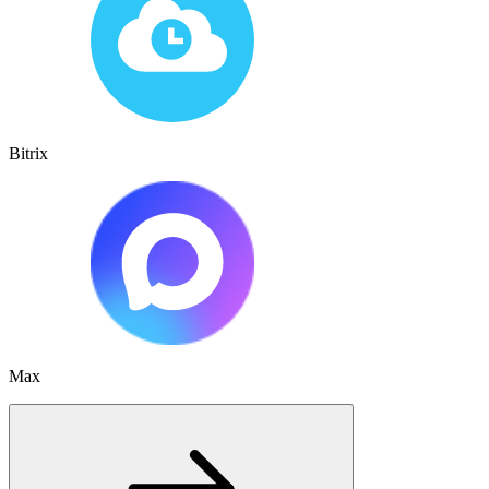
Bitrix
Max