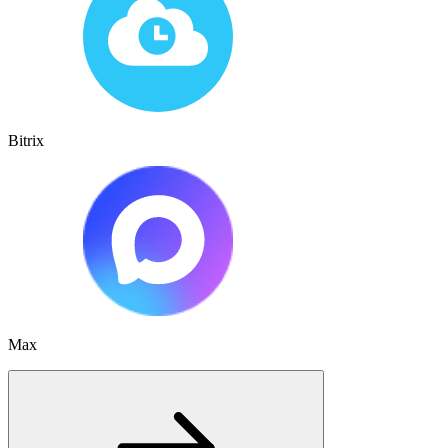
Bitrix
Max