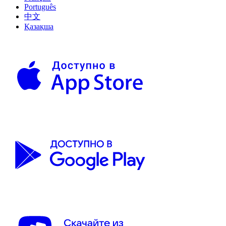
Português
中文
Қазақша