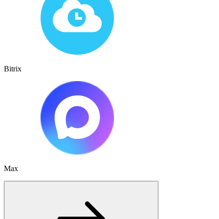
Bitrix
Max