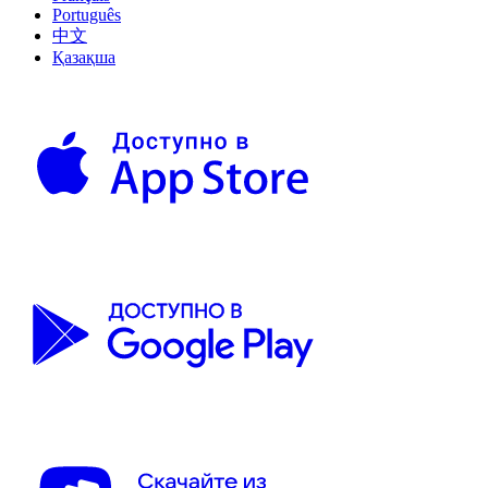
Português
中文
Қазақша