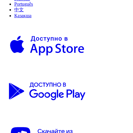
Português
中文
Қазақша