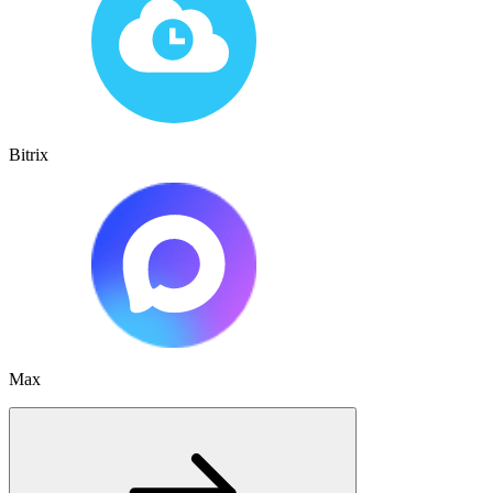
Bitrix
Max