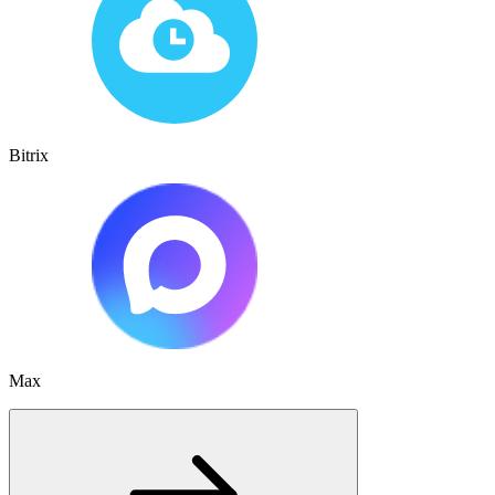
Bitrix
Max