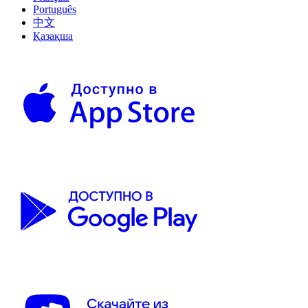
Português
中文
Қазақша