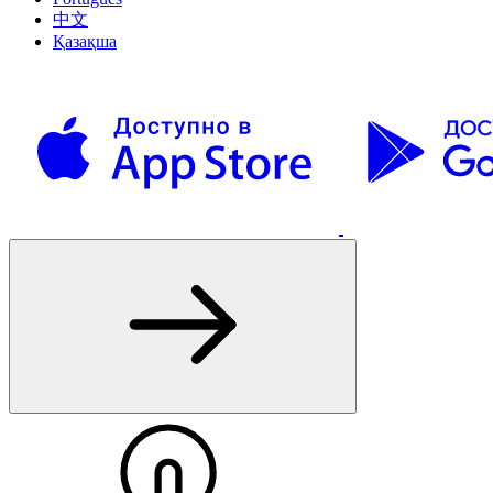
中文
Қазақша