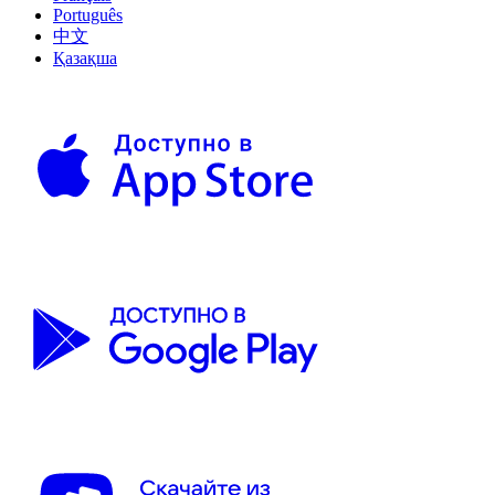
Português
中文
Қазақша