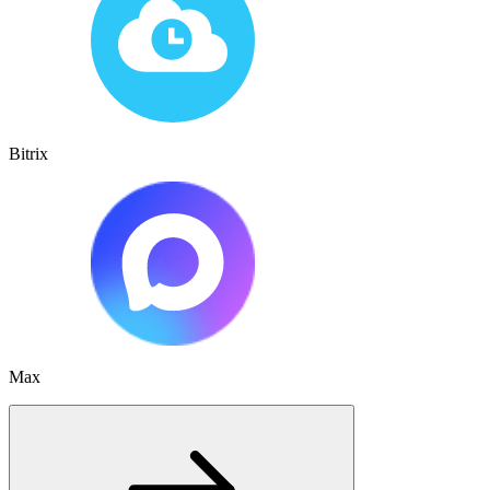
Bitrix
Max