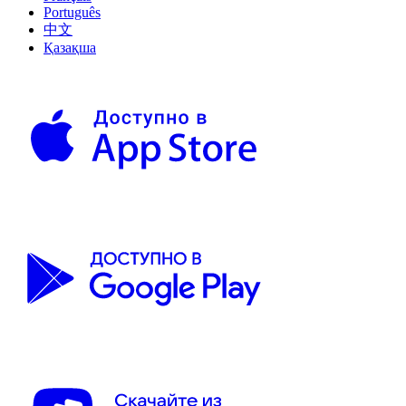
Português
中文
Қазақша