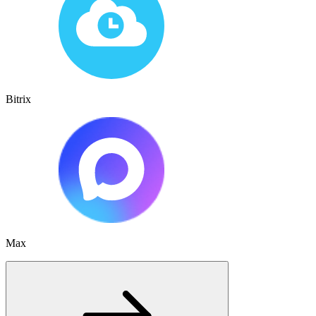
Bitrix
Max