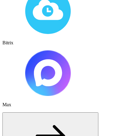
Bitrix
Max