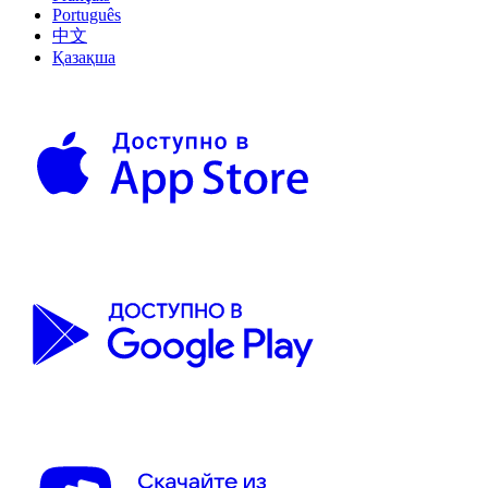
Português
中文
Қазақша