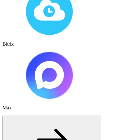
Bitrix
Max