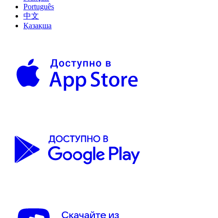
Português
中文
Қазақша