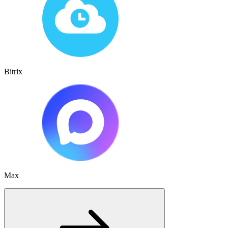
Bitrix
Max