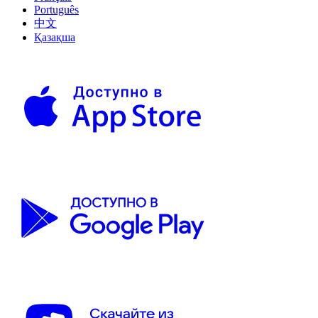
Português
中文
Қазақша