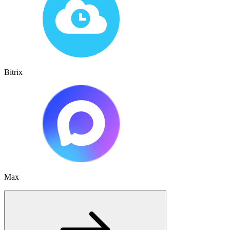
Bitrix
Max