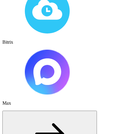
Bitrix
Max