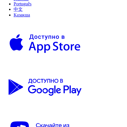
Português
中文
Қазақша