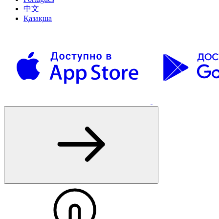
中文
Қазақша