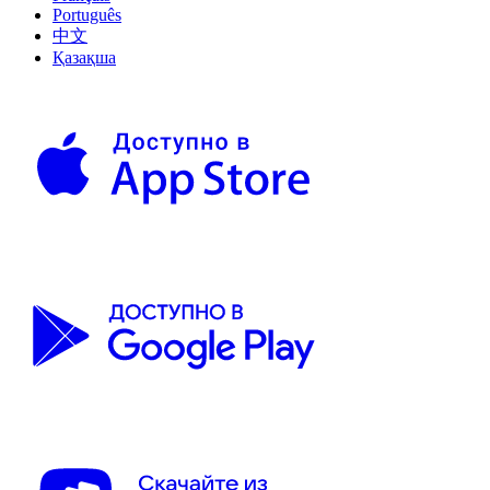
Português
中文
Қазақша