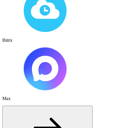
Bitrix
Max