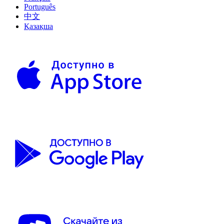
Português
中文
Қазақша