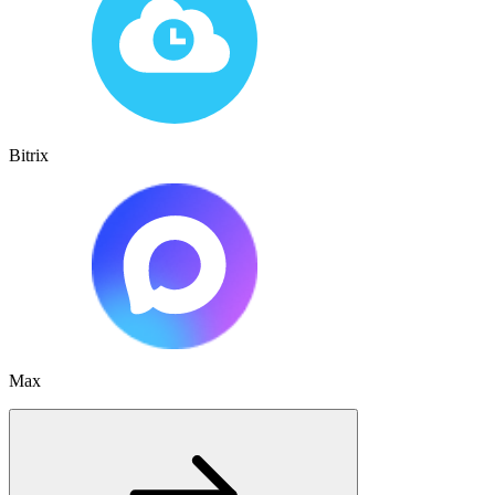
Bitrix
Max