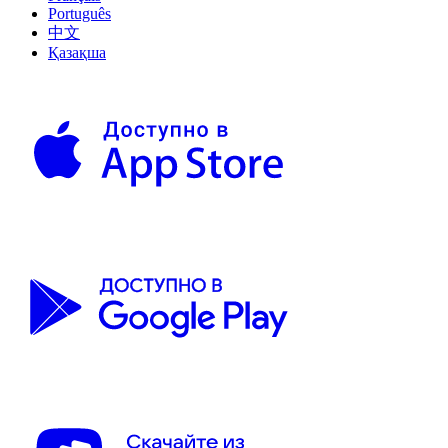
Português
中文
Қазақша