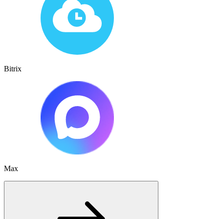
Bitrix
Max