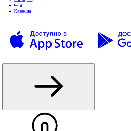
中文
Қазақша