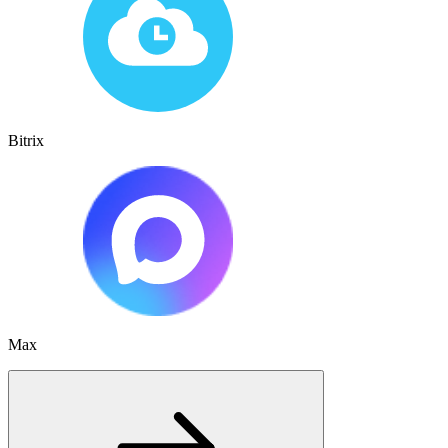
Bitrix
Max