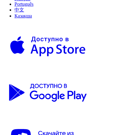
Português
中文
Қазақша