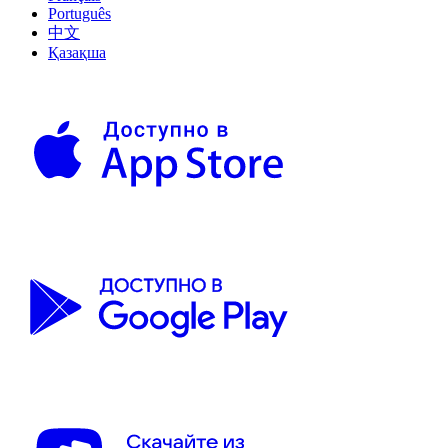
Português
中文
Қазақша