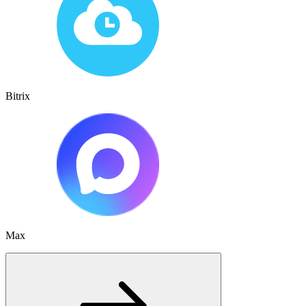
Bitrix
Max